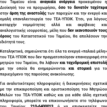
του Ταμείου είναι
αναγκαία ενέργεια
προκειμένου η
Διοίκησή του να προχωρήσει,
όσο το δυνατόν ταχύτερ
στην
άρση της αναστολής
των παροχών και την ενεργό κα
ομαλή επαναλειτουργία του ΤΕΑ-ΥΠΟΙΚ. Έτσι, για λόγους
καταρχήν νομιμότητας αλλά και ακρίβειας και
αναλογιστικής ισορροπίας, μέλη που
δεν ικανοποιούν τους
όρους
του Καταστατικού του Ταμείου, θα απολέσουν την
ιδιότητά τους.
Καταληκτικά, σημειώνεται ότι όλα τα ενεργά «παλαιά μέλη»
του ΤΕΑ-ΥΠΟΙΚ που δεν πραγματοποίησαν επανεγγραφή στο
μητρώο του Ταμείου, θα λάβουν
και ταχυδρομική επιστολ
με την οποία θα ενημερώνονται
και ατομικά
για το
περιεχόμενο της παρούσας ανακοίνωσης.
Για αναλυτικότερες πληροφορίες ή διευκρινήσεις σχετικά
με την επικαιροποίηση και οριστικοποίηση του Μητρώου
Μελών του ΤΕΑ-ΥΠΟΙΚ καθώς και για κάθε άλλη σχετική
πληροφορία, μπορείτε να επικοινωνήσετε στο τηλέφωνο
του Ταμείου:
210-6400013
ή να επισκεφτείτε τη