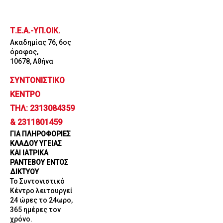
Μετάβαση
στο
Τ.Ε.Α.-ΥΠ.ΟΙΚ.
περιεχόμενο
Ακαδημίας 76, 6ος
όροφος,
10678, Αθήνα
ΣΥΝΤΟΝΙΣΤΙΚΟ
ΚΕΝΤΡΟ
ΤΗΛ: 2313084359
& 2311801459
ΓΙΑ ΠΛΗΡΟΦΟΡΙΕΣ
ΚΛΑΔΟΥ ΥΓΕΙΑΣ
ΚΑΙ ΙΑΤΡΙΚΑ
ΡΑΝΤΕΒΟΥ ΕΝΤΟΣ
ΔΙΚΤΥΟΥ
Το Συντονιστικό
Κέντρο λειτουργεί
24 ώρες το 24ωρο,
365 ημέρες τον
χρόνο.