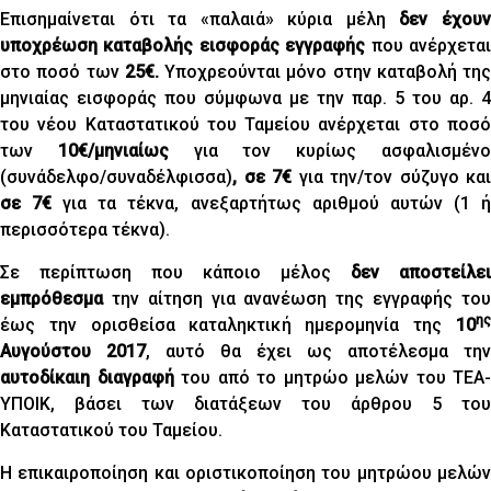
Επισημαίνεται ότι τα «παλαιά» κύρια μέλη
δεν έχου
υποχρέωση καταβολής εισφοράς εγγραφής
που ανέρχετα
στο ποσό των
25€.
Υποχρεούνται μόνο στην καταβολή της
μηνιαίας εισφοράς που σύμφωνα με την παρ. 5 του αρ. 4
του νέου Καταστατικού του Ταμείου ανέρχεται στο ποσό
των
10€/μηνιαίως
για τον κυρίως ασφαλισμέν
(συνάδελφο/συναδέλφισσα)
, σε 7€
για την/τον σύζυγο και
σε 7€
για τα τέκνα, ανεξαρτήτως αριθμού αυτών (1 
περισσότερα τέκνα).
Σε περίπτωση που κάποιο μέλος
δεν αποστείλει
εμπρόθεσμα
την αίτηση για ανανέωση της εγγραφής του
ης
έως την ορισθείσα καταληκτική ημερομηνία της
10
Αυγούστου 2017
, αυτό θα έχει ως αποτέλεσμα την
αυτοδίκαιη διαγραφή
του από το μητρώο μελών του ΤΕΑ-
ΥΠΟΙΚ, βάσει των διατάξεων του άρθρου 5 του
Καταστατικού του Ταμείου.
Η επικαιροποίηση και οριστικοποίηση του μητρώου μελών