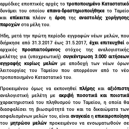
αρμόδιες εποπτικές αρχές το
τροποποιημένο Καταστατικό
δυνάμει του οποίου
επανα-δραστηριοποιήθηκε
το Ταμείο
και
επίκειται
πλέον η
άρση
της
αναστολής χορήγηση
παροχών
στα μέλη του.
Ήδη, μετά την πρώτη περίοδο εγγραφών νέων μελών, που
διήρκησε από 31.3.2017 έως 31.5.2017,
έχει επιτευχθεί
αρχικός
προαπαιτούμενος
στόχος της αναλογιστικής
μελέτης για (υποχρεωτική)
συγκέντρωση 3.000 αιτήσεω
εγγραφής
κυρίως μελών
με αποδοχή των νέων όρων
λειτουργίας του Ταμείου που απορρέουν από το νέο
τροποποιημένο Καταστατικό του.
Προκειμένου όμως να εκπονηθεί
πλήρης
και
αξιόπιστ
αναλογιστική μελέτη με
ακριβή ποσοτικά και ποιοτικά
χαρακτηριστικά του πληθυσμού του Ταμείου, η οποία θα
διασφαλίσει τη βιωσιμότητά του και τα δικαιώματα των
ασφαλισμένων μελών του, είναι
αναγκαία
η
επικαιροποίησ
του
μητρώου μελών
προκειμένου να ενσωματωθούν σ