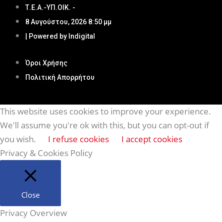
Τ.Ε.Α.-ΥΠ.ΟΙΚ. -
8 Αυγούστου, 2026 8:50 μμ
| Powered by Indigital
Όροι Χρήσης
Πολιτική Απορρήτου
This website uses cookies to improve your experience.
We'll assume you're ok with this, but you can opt-out if
you wish.
I refuse cookies
I accept cookies
Privacy & Cookies Policy
Close
Privacy Overview