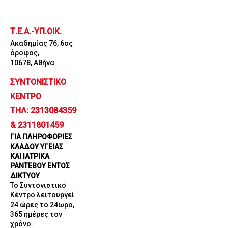
Μετάβαση
στο
Τ.Ε.Α.-ΥΠ.ΟΙΚ.
περιεχόμενο
Ακαδημίας 76, 6ος
όροφος,
10678, Αθήνα
ΣΥΝΤΟΝΙΣΤΙΚΟ
ΚΕΝΤΡΟ
ΤΗΛ: 2313084359
& 2311801459
ΓΙΑ ΠΛΗΡΟΦΟΡΙΕΣ
ΚΛΑΔΟΥ ΥΓΕΙΑΣ
ΚΑΙ ΙΑΤΡΙΚΑ
ΡΑΝΤΕΒΟΥ ΕΝΤΟΣ
ΔΙΚΤΥΟΥ
Το Συντονιστικό
Κέντρο λειτουργεί
24 ώρες το 24ωρο,
365 ημέρες τον
χρόνο.