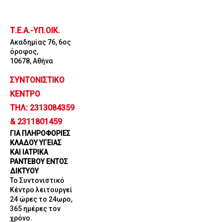
Μετάβαση
στο
Τ.Ε.Α.-ΥΠ.ΟΙΚ.
περιεχόμενο
Ακαδημίας 76, 6ος
όροφος,
10678, Αθήνα
ΣΥΝΤΟΝΙΣΤΙΚΟ
ΚΕΝΤΡΟ
ΤΗΛ: 2313084359
& 2311801459
ΓΙΑ ΠΛΗΡΟΦΟΡΙΕΣ
ΚΛΑΔΟΥ ΥΓΕΙΑΣ
ΚΑΙ ΙΑΤΡΙΚΑ
ΡΑΝΤΕΒΟΥ ΕΝΤΟΣ
ΔΙΚΤΥΟΥ
Το Συντονιστικό
Κέντρο λειτουργεί
24 ώρες το 24ωρο,
365 ημέρες τον
χρόνο.