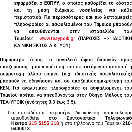
εφαρμόζει ο
ΕΟΠΥΥ
, ο οποίος καθορίζει το κόστο
και τη μέση διάρκεια νοσηλείας για κάθε
περιστατικό. Για περισσότερες και πιο λεπτομερείς
πληροφορίες οι ασφαλισμένοι του Ταμείου μπορούν
να απευθύνονται στην ιστοσελίδα του
Ταμείου:
www.teaypoik.gr
(ΠΑΡΟΧΕΣ –>
ΙΔΙΩΤΙΚ
ΚΛΙΝΙΚΗ ΕΚΤΟΣ ΔΙΚΤΥΟΥ).
Παράμετροι όπως το συνολικό ύψος δαπανών προς
αποζημίωση, η παρακράτηση του εκπιπτόμενου ποσού ή η
συμμετοχή άλλου φορέα (π.χ. ιδιωτικής ασφαλιστικής)
μπορούν να οδηγήσουν και σε αποζημίωσημικρότερη του
ΚΕΝ. Για αναλυτικές πληροφορίες οι ασφαλισμένοι του
Ταμείου πρέπει να απευθύνονται στον Οδηγό Μέλους του
ΤΕΑ-ΥΠΟΙΚ (ενότητες 3.3 έως 3.5).
ια οποιαδήποτε περαιτέρω διευκρίνιση παρακαλούμε
απευθυνθείτε
στο Συντονιστικό Τηλεφωνικό
Κέντρο
215 5155 318
ή στο τηλέφωνο του Ταμείου
210
6400013
.