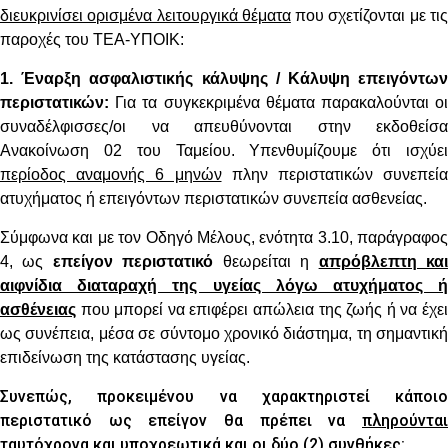
διευκρινίσει ορισμένα λειτουργικά θέματα
που σχετίζονται με τι
παροχές του ΤΕΑ-ΥΠΟΙΚ:
1. Έναρξη ασφαλιστικής κάλυψης / Κάλυψη επειγόντων
περιστατικών
:
Για τα συγκεκριμένα θέματα παρακαλούνται οι
συναδέλφισσες/οι να απευθύνονται στην εκδοθείσα
Ανακοίνωση 02 του Ταμείου. Υπενθυμίζουμε ότι ισχύει
περίοδος αναμονής 6 μηνών
πλην περιστατικών συνεπεία
ατυχήματος ή επειγόντων περιστατικών συνεπεία ασθενείας.
Σύμφωνα και με τον Οδηγό Μέλους, ενότητα 3.10, παράγραφος
4, ως
επείγον περιστατικό
θεωρείται η
απρόβλεπτη κα
αιφνίδια διαταραχή της υγείας λόγω ατυχήματος ή
ασθένειας
που μπορεί να επιφέρει απώλεια της ζωής ή να έχει
ως συνέπεια, μέσα σε σύντομο χρονικό διάστημα, τη σημαντική
επιδείνωση της κατάστασης υγείας.
Συνεπώς, προκειμένου να χαρακτηριστεί κάποιο
περιστατικό ως επείγον θα πρέπει να
πληρούνται
ταυτόχρονα και υποχρεωτικά
και οι δύο (2) συνθήκες: