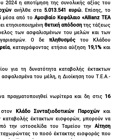
 2024 η αποτίμηση της συνολικής αξίας του
ροχών
ανήλθε στα
5.013.541 ευρώ.
Επίσης, το
ί μέσα από το
Αμοιβαίο Κεφάλαιο «
Allianz
ΤΕΑ
φει ετησιοποιημένη
θετική απόδοση
της τάξεως
 όφελος των ασφαλισμένων του μελών και των
λογαριασμών. Ο δε
πληθυσμός
του Κλάδου
ρεία
, καταγράφοντας ετήσια αύξηση
19,1%
και
ίου για τη δυνατότητα καταβολής έκτακτων
σφαλισμένα του μέλη, η Διοίκηση του Τ.Ε.Α.-
να πραγματοποιηθεί νωρίτερα και δη στις
16
α στον
Κλάδο Συνταξιοδοτικών Παροχών
και
ν καταβολής έκτακτων εισφορών, μπορούν να
από την ιστοσελίδα του Ταμείου την
Αίτηση
αταχωρώντας το ποσό έκτακτης εισφοράς που