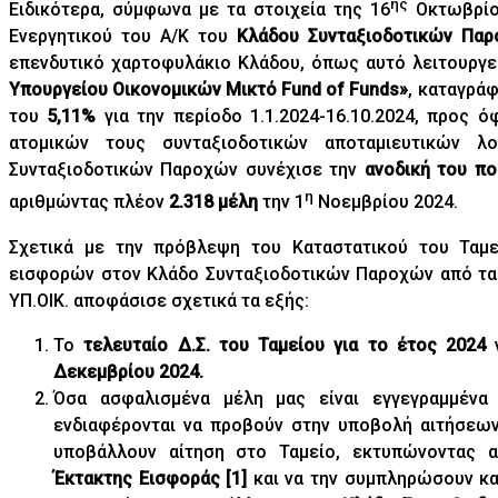
ης
Ειδικότερα, σύμφωνα με τα στοιχεία της 16
Οκτωβρίου
Ενεργητικού του Α/Κ του
Κλάδου Συνταξιοδοτικών Πα
επενδυτικό χαρτοφυλάκιο Κλάδου, όπως αυτό λειτουργε
Υπουργείου Οικονομικών Μικτό
Fund
of
Funds
»
, καταγρά
του
5,11%
για την περίοδο 1.1.2024-16.10.2024, προς
ατομικών τους συνταξιοδοτικών αποταμιευτικών 
Συνταξιοδοτικών Παροχών συνέχισε την
ανοδική του πο
η
αριθμώντας πλέον
2.318 μέλη
την 1
Νοεμβρίου 2024.
Σχετικά με την πρόβλεψη του Καταστατικού του Ταμε
εισφορών στον Κλάδο Συνταξιοδοτικών Παροχών από τα α
ΥΠ.ΟΙΚ. αποφάσισε σχετικά τα εξής:
Το
τελευταίο Δ.Σ. του Ταμείου για το έτος 2024
Δεκεμβρίου 2024.
Όσα ασφαλισμένα μέλη μας είναι εγγεγραμμέν
ενδιαφέρονται να προβούν στην υποβολή αιτήσεω
υποβάλλουν αίτηση στο Ταμείο, εκτυπώνοντας 
Έκτακτης Εισφοράς
[1]
και να την συμπληρώσουν κ