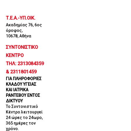
Μετάβαση
στο
Τ.Ε.Α.-ΥΠ.ΟΙΚ.
περιεχόμενο
Ακαδημίας 76, 6ος
όροφος,
10678, Αθήνα
ΣΥΝΤΟΝΙΣΤΙΚΟ
ΚΕΝΤΡΟ
ΤΗΛ: 2313084359
& 2311801459
ΓΙΑ ΠΛΗΡΟΦΟΡΙΕΣ
ΚΛΑΔΟΥ ΥΓΕΙΑΣ
ΚΑΙ ΙΑΤΡΙΚΑ
ΡΑΝΤΕΒΟΥ ΕΝΤΟΣ
ΔΙΚΤΥΟΥ
Το Συντονιστικό
Κέντρο λειτουργεί
24 ώρες το 24ωρο,
365 ημέρες τον
χρόνο.