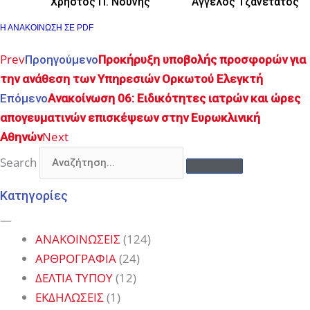
Χρήστος Π. Νούνης Άγγελος Τζανετάτος
Η ΑΝΑΚΟΙΝΩΣΗ ΣΕ PDF
Prev
Προηγούμενο
Προκήρυξη υποβολής προσφορών για
την ανάθεση των Υπηρεσιών Ορκωτού Ελεγκτή
Επόμενο
Ανακοίνωση 06: Ειδικότητες ιατρών και ώρες
απογευματινών επισκέψεων στην Ευρωκλινική
Next
Αθηνών
Search
Κατηγορίες
—
ΑΝΑΚΟΙΝΩΣΕΙΣ
(124)
ΑΡΘΡΟΓΡΑΦΙΑ
(24)
ΔΕΛΤΙΑ ΤΥΠΟΥ
(12)
ΕΚΔΗΛΩΣΕΙΣ
(1)