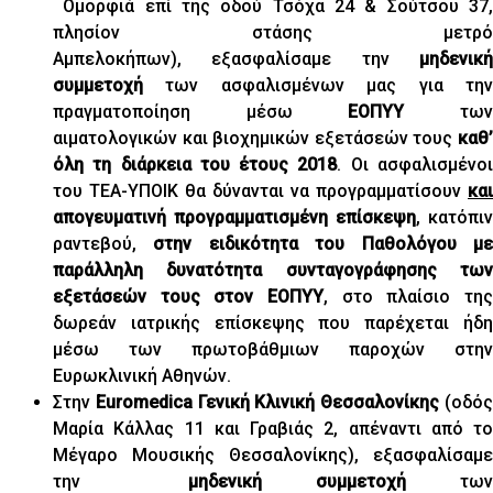
Ομορφιά επί της οδού Τσόχα 24 & Σούτσου 37,
πλησίον στάσης μετρό
Αμπελοκήπων), εξασφαλίσαμε την
μηδενική
συμμετοχή
των ασφαλισμένων μας για την
πραγματοποίηση μέσω
ΕΟΠΥΥ
τω
αιματολογικών και βιοχημικών εξετάσεών τους
καθ’
όλη τη διάρκεια του έτους 2018
. Οι ασφαλισμένο
του ΤΕΑ-ΥΠΟΙΚ θα δύνανται να προγραμματίσουν
και
απογευματινή προγραμματισμένη επίσκεψη
, κατόπιν
ραντεβού,
στην ειδικότητα του Παθολόγου μ
παράλληλη δυνατότητα συνταγογράφησης των
εξετάσεών τους στον ΕΟΠΥΥ
, στο πλαίσιο της
δωρεάν ιατρικής επίσκεψης που παρέχεται ήδη
μέσω των πρωτοβάθμιων παροχών στην
Ευρωκλινική Αθηνών.
Στην
Euromedica Γενική Κλινική Θεσσαλονίκης
(οδό
Μαρία Κάλλας 11 και Γραβιάς 2, απέναντι από το
Μέγαρο Μουσικής Θεσσαλονίκης), εξασφαλίσαμε
την
μηδενική συμμετοχή
των