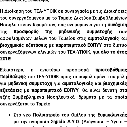
Συναδέλφισσες, Συνάδελφοι,
Η Διοίκηση του ΤΕΑ-ΥΠΟΙΚ σε συνεργασία με τις Διοικήσεις
του συνεργαζόμενου με το Ταμείο Δικτύου Συμβεβλημένων
Νοσηλευτικών Ιδρυμάτων, σας ενημερώνει για τη
συνέχιση
της
προσφοράς της μηδενικής συμμετοχής
τω
ασφαλισμένων μελών του Ταμείου στις
αιματολογικές
και
βιοχημικές εξετάσεις
με
παραπεμπτικό ΕΟΠΥΥ
στο δίκτυο
συνεργαζόμενων κλινικών του ΤΕΑ-ΥΠΟΙΚ,
για όλο το έτο
2018!
Ειδικότερα, η ανωτέρω προσφορά
πρωτοβάθμιας
περίθαλψης
του ΤΕΑ-ΥΠΟΙΚ προς τα ασφαλισμένα του μέλη
για
μηδενική συμμετοχή
για
αιματολογικές
και
βιοχημικές
εξετάσεις
με
παραπεμπτικό ΕΟΠΥΥ
, θα είναι δυνατή στ
εξής Συμβεβλημένα Νοσηλευτικά Ιδρύματα με τα οποία
συνεργάζεται το Ταμείο:
Στο νέο
Πολυιατρείο
του Ομίλου της
Ευρωκλινικής
με την ονομασία
Σημείο Δ.Υ.Ο.
(Διάγνωση – Υγεία –