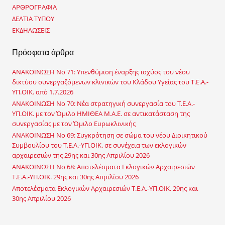
η
ΑΡΘΡΟΓΡΑΦΙΑ
σ
ΔΕΛΤΙΑ ΤΥΠΟΥ
η
ΕΚΔΗΛΩΣΕΙΣ
γ
ι
Πρόσφατα άρθρα
α
:
ΑΝΑΚΟΙΝΩΣΗ No 71: Υπενθύμιση έναρξης ισχύος του νέου
δικτύου συνεργαζόμενων κλινικών του Κλάδου Υγείας του Τ.Ε.Α.-
ΥΠ.ΟΙΚ. από 1.7.2026
ΑΝΑΚΟΙΝΩΣΗ No 70: Νέα στρατηγική συνεργασία του Τ.Ε.Α.-
ΥΠ.ΟΙΚ. με τον Όμιλο ΗΜΙΘΕΑ Μ.Α.Ε. σε αντικατάσταση της
συνεργασίας με τον Όμιλο Ευρωκλινικής
ΑΝΑΚΟΙΝΩΣΗ No 69: Συγκρότηση σε σώμα του νέου Διοικητικού
Συμβουλίου του Τ.Ε.Α.-ΥΠ.ΟΙΚ. σε συνέχεια των εκλογικών
αρχαιρεσιών της 29ης και 30ης Απριλίου 2026
ΑΝΑΚΟΙΝΩΣΗ No 68: Αποτελέσματα Εκλογικών Αρχαιρεσιών
Τ.Ε.Α.-ΥΠ.ΟΙΚ. 29ης και 30ης Απριλίου 2026
Αποτελέσματα Εκλογικών Αρχαιρεσιών Τ.Ε.Α.-ΥΠ.ΟΙΚ. 29ης και
30ης Απριλίου 2026