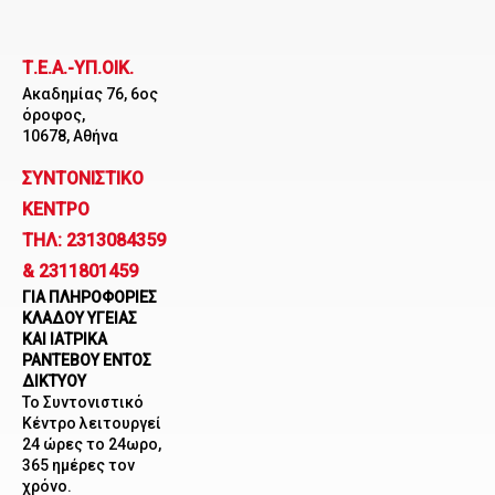
Μετάβαση
στο
Τ.Ε.Α.-ΥΠ.ΟΙΚ.
περιεχόμενο
Ακαδημίας 76, 6ος
όροφος,
10678, Αθήνα
ΣΥΝΤΟΝΙΣΤΙΚΟ
ΚΕΝΤΡΟ
ΤΗΛ: 2313084359
& 2311801459
ΓΙΑ ΠΛΗΡΟΦΟΡΙΕΣ
ΚΛΑΔΟΥ ΥΓΕΙΑΣ
ΚΑΙ ΙΑΤΡΙΚΑ
ΡΑΝΤΕΒΟΥ ΕΝΤΟΣ
ΔΙΚΤΥΟΥ
Το Συντονιστικό
Κέντρο λειτουργεί
24 ώρες το 24ωρο,
365 ημέρες τον
χρόνο.