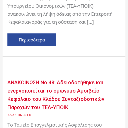
Κεφάλαιο
Υπουργείου Οικονομικών (ΤΕΑ-ΥΠΟΙΚ)
του
ανακοινώνει τη λήψη άδειας από την Επιτροπή
Κλάδου
Κεφαλαιαγοράς για τη σύσταση και […]
Συνταξιοδοτικών
Παροχών
του
Περισσότερα
ΤΕΑ-
ΥΠΟΙΚ
ΑΝΑΚΟΙΝΩΣΗ
Νο
48:
ΑΝΑΚΟΙΝΩΣΗ Νο 48: Αδειοδοτήθηκε και
Αδειοδοτήθηκε
ενεργοποιείται το ομώνυμο Αμοιβαίο
και
Κεφάλαιο του Κλάδου Συνταξιοδοτικών
ενεργοποιείται
Παροχών του ΤΕΑ-ΥΠΟΙΚ
το
ομώνυμο
ΑΝΑΚΟΙΝΩΣΕΙΣ
Αμοιβαίο
Το Ταμείο Επαγγελματικής Ασφάλισης του
Κεφάλαιο