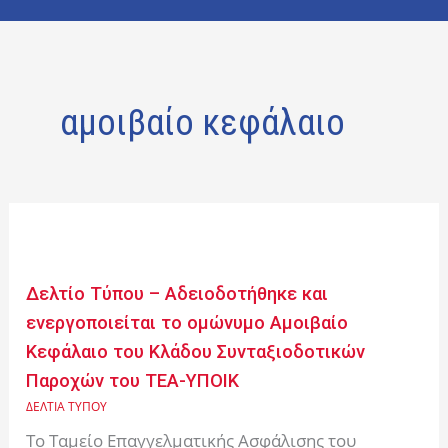
αμοιβαίο κεφάλαιο
Δελτίο
Τύπου
–
Δελτίο Τύπου – Αδειοδοτήθηκε και
Αδειοδοτήθηκε
ενεργοποιείται το ομώνυμο Αμοιβαίο
και
Κεφάλαιο του Κλάδου Συνταξιοδοτικών
ενεργοποιείται
Παροχών του ΤΕΑ-ΥΠΟΙΚ
το
ομώνυμο
ΔΕΛΤΙΑ ΤΥΠΟΥ
Αμοιβαίο
Το Ταμείο Επαγγελματικής Ασφάλισης του