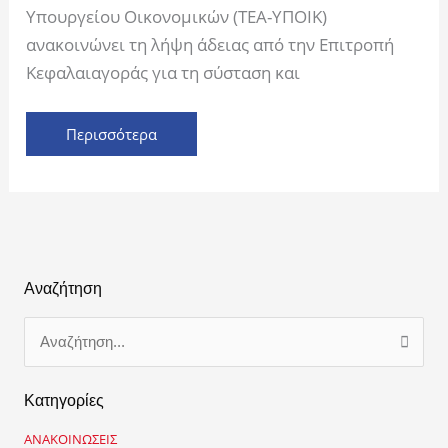
Υπουργείου Οικονομικών (ΤΕΑ-ΥΠΟΙΚ)
του
ανακοινώνει τη λήψη άδειας από την Επιτροπή
Κλάδου
Κεφαλαιαγοράς για τη σύσταση και
Συνταξιοδοτικών
Παροχών
του
Περισσότερα
ΤΕΑ-
ΥΠΟΙΚ
Αναζήτηση
Α
ν
α
Κατηγορίες
ζ
ή
ΑΝΑΚΟΙΝΩΣΕΙΣ
τ