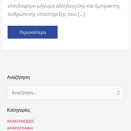
Κόσμου
ελπιδοφόρο μήνυμα αλληλεγγύης και έμπρακτης
από
ανθρώπινης υποστήριξης που […]
συνάδελφο
ασφαλισμένο
στο
Περισσότερα
ΤΕΑ-
ΥΠΟΙΚ
Αναζήτηση
Α
ν
α
Κατηγορίες
ζ
ή
ΑΝΑΚΟΙΝΩΣΕΙΣ
τ
η
ΑΡΘΡΟΓΡΑΦΙΑ