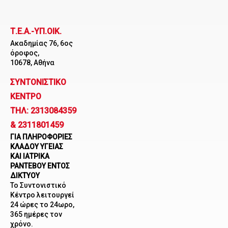
Μετάβαση
στο
Τ.Ε.Α.-ΥΠ.ΟΙΚ.
περιεχόμενο
Ακαδημίας 76, 6ος
όροφος,
10678, Αθήνα
ΣΥΝΤΟΝΙΣΤΙΚΟ
ΚΕΝΤΡΟ
ΤΗΛ: 2313084359
& 2311801459
ΓΙΑ ΠΛΗΡΟΦΟΡΙΕΣ
ΚΛΑΔΟΥ ΥΓΕΙΑΣ
ΚΑΙ ΙΑΤΡΙΚΑ
ΡΑΝΤΕΒΟΥ ΕΝΤΟΣ
ΔΙΚΤΥΟΥ
Το Συντονιστικό
Κέντρο λειτουργεί
24 ώρες το 24ωρο,
365 ημέρες τον
χρόνο.