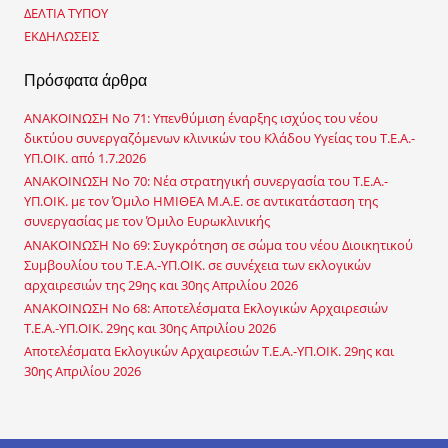
σ
ΔΕΛΤΙΑ ΤΥΠΟΥ
η
ΕΚΔΗΛΩΣΕΙΣ
γ
ι
Πρόσφατα άρθρα
α
:
ΑΝΑΚΟΙΝΩΣΗ No 71: Υπενθύμιση έναρξης ισχύος του νέου
δικτύου συνεργαζόμενων κλινικών του Κλάδου Υγείας του Τ.Ε.Α.-
ΥΠ.ΟΙΚ. από 1.7.2026
ΑΝΑΚΟΙΝΩΣΗ No 70: Νέα στρατηγική συνεργασία του Τ.Ε.Α.-
ΥΠ.ΟΙΚ. με τον Όμιλο ΗΜΙΘΕΑ Μ.Α.Ε. σε αντικατάσταση της
συνεργασίας με τον Όμιλο Ευρωκλινικής
ΑΝΑΚΟΙΝΩΣΗ No 69: Συγκρότηση σε σώμα του νέου Διοικητικού
Συμβουλίου του Τ.Ε.Α.-ΥΠ.ΟΙΚ. σε συνέχεια των εκλογικών
αρχαιρεσιών της 29ης και 30ης Απριλίου 2026
ΑΝΑΚΟΙΝΩΣΗ No 68: Αποτελέσματα Εκλογικών Αρχαιρεσιών
Τ.Ε.Α.-ΥΠ.ΟΙΚ. 29ης και 30ης Απριλίου 2026
Αποτελέσματα Εκλογικών Αρχαιρεσιών Τ.Ε.Α.-ΥΠ.ΟΙΚ. 29ης και
30ης Απριλίου 2026