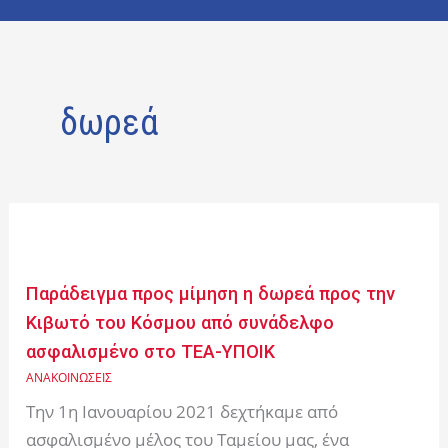
δωρεά
Παράδειγμα
προς
μίμηση
Παράδειγμα προς μίμηση η δωρεά προς την
η
Κιβωτό του Κόσμου από συνάδελφο
δωρεά
ασφαλισμένο στο ΤΕΑ-ΥΠΟΙΚ
προς
ΑΝΑΚΟΙΝΩΣΕΙΣ
την
Κιβωτό
Την 1η Ιανουαρίου 2021 δεχτήκαμε από
του
ασφαλισμένο μέλος του Ταμείου μας, ένα