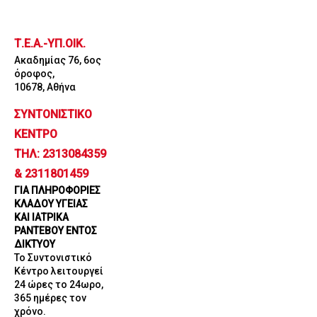
Μετάβαση
στο
Τ.Ε.Α.-ΥΠ.ΟΙΚ.
περιεχόμενο
Ακαδημίας 76, 6ος
όροφος,
10678, Αθήνα
ΣΥΝΤΟΝΙΣΤΙΚΟ
ΚΕΝΤΡΟ
ΤΗΛ: 2313084359
& 2311801459
ΓΙΑ ΠΛΗΡΟΦΟΡΙΕΣ
ΚΛΑΔΟΥ ΥΓΕΙΑΣ
ΚΑΙ ΙΑΤΡΙΚΑ
ΡΑΝΤΕΒΟΥ ΕΝΤΟΣ
ΔΙΚΤΥΟΥ
Το Συντονιστικό
Κέντρο λειτουργεί
24 ώρες το 24ωρο,
365 ημέρες τον
χρόνο.