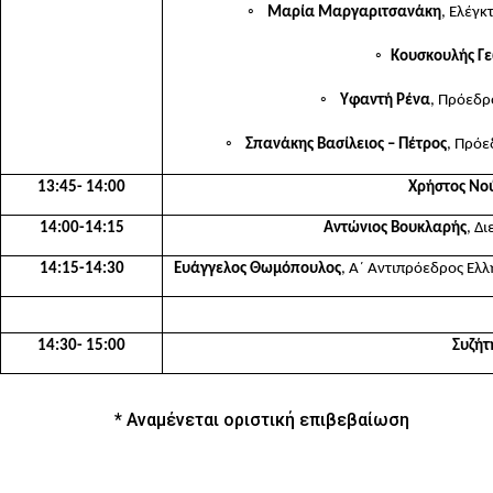
◦
Μαρία Μαργαριτσανάκη
, Ελέγ
◦
Κουσκουλής Γ
◦
Υφαντή Ρένα
, Πρόεδρ
◦
Σπανάκης Βασίλειος – Πέτρος
, Πρόε
13:45- 14:00
Χρήστος Νο
14:00-14:15
Αντώνιος Βουκλαρής
, Δ
14:15-14:30
Ευάγγελος Θωμόπουλος
, Α΄ Αντιπρόεδρος Ελλ
14:30- 15:00
Συζήτ
* Αναμένεται οριστική επιβεβαίωση