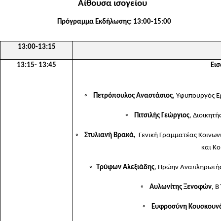
Αίθουσα ισογείου
Πρόγραμμα Εκδήλωσης: 13:00-15:00
13:00-13:15
13:15- 13:45
Εισ
◦
Πετρόπουλος Αναστάσιος
, Υφυπουργός Ε
◦
Πιτσιλής Γεώργιος
, Διοικητ
◦
Στυλιανή Βρακά,
Γενική Γραμματέας Κοινων
και Κ
◦
Τρύφων Αλεξιάδης
, Πρώην Αναπληρωτής
◦
Αυλωνίτης Ξενοφών
, 
◦
Ευφροσύνη Κουσκουν