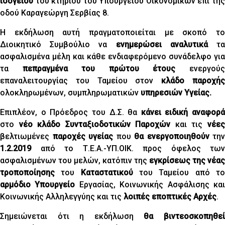
ισογείου
του κτηρίου του Υπουργείου Οικονομικών επί της
οδού Καραγεώργη Σερβίας 8.
Η εκδήλωση αυτή πραγματοποιείται με σκοπό το
Διοικητικό Συμβούλιο να
ενημερώσει αναλυτικά
τ
ασφαλισμένα μέλη και κάθε ενδιαφερόμενο συνάδελφο για
τα
πεπραγμένα του πρώτου έτους
ενεργού
επαναλειτουργίας του Ταμείου στον
κλάδο παροχή
ολοκληρωμένων, συμπληρωματικών
υπηρεσιών Υγείας.
Επιπλέον, ο Πρόεδρος του Δ.Σ. θα
κάνει ειδική αναφορά
στο
νέο κλάδο Συνταξιοδοτικών Παροχών
και τις
νέε
βελτιωμένες
παροχές υγείας
που
θα ενεργοποιηθούν
την
1.2.2019
από το Τ.Ε.Α.-ΥΠ.ΟΙΚ. προς όφελος των
ασφαλισμένων του μελών, κατόπιν της
εγκρίσεως της νέας
τροποποίησης
του
Καταστατικού
του Ταμείου από τ
αρμόδιο Υπουργείο
Εργασίας, Κοινωνικής Ασφάλισης κα
Κοινωνικής Αλληλεγγύης και τις
λοιπές εποπτικές Αρχές
.
Σημειώνεται ότι η εκδήλωση
θα βιντεοσκοπηθε