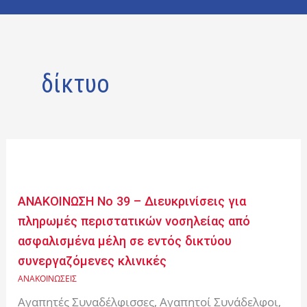
δίκτυο
ΑΝΑΚΟΙΝΩΣΗ
Νο
39
ΑΝΑΚΟΙΝΩΣΗ Νο 39 – Διευκρινίσεις για
–
πληρωμές περιστατικών νοσηλείας από
Διευκρινίσεις
ασφαλισμένα μέλη σε εντός δικτύου
για
συνεργαζόμενες κλινικές
πληρωμές
περιστατικών
ΑΝΑΚΟΙΝΩΣΕΙΣ
νοσηλείας
Αγαπητές Συναδέλφισσες, Αγαπητοί Συνάδελφοι,