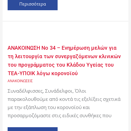
Περισσότερα
ΑΝΑΚΟΙΝΩΣΗ
Νο
34
ΑΝΑΚΟΙΝΩΣΗ Νο 34 – Ενημέρωση μελών για
–
τη λειτουργία των συνεργαζόμενων κλινικών
Ενημέρωση
του προγράμματος του Κλάδου Υγείας του
μελών
ΤΕΑ-ΥΠΟΙΚ λόγω κορονοϊού
για
τη
ΑΝΑΚΟΙΝΩΣΕΙΣ
λειτουργία
Συναδέλφισσες, Συνάδελφοι, Όλοι
των
παρακολουθούμε από κοντά τις εξελίξεις σχετικά
συνεργαζόμενων
με την εξάπλωση του κορονοϊού και
κλινικών
προσαρμοζόμαστε στις ειδικές συνθήκες που
του
προγράμματος
του