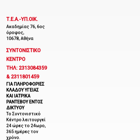
Μετάβαση
στο
Τ.Ε.Α.-ΥΠ.ΟΙΚ.
περιεχόμενο
Ακαδημίας 76, 6ος
όροφος,
10678, Αθήνα
ΣΥΝΤΟΝΙΣΤΙΚΟ
ΚΕΝΤΡΟ
ΤΗΛ: 2313084359
& 2311801459
ΓΙΑ ΠΛΗΡΟΦΟΡΙΕΣ
ΚΛΑΔΟΥ ΥΓΕΙΑΣ
ΚΑΙ ΙΑΤΡΙΚΑ
ΡΑΝΤΕΒΟΥ ΕΝΤΟΣ
ΔΙΚΤΥΟΥ
Το Συντονιστικό
Κέντρο λειτουργεί
24 ώρες το 24ωρο,
365 ημέρες τον
χρόνο.