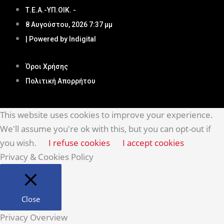
Τ.Ε.Α.-ΥΠ.ΟΙΚ. -
8 Αυγούστου, 2026 7:37 μμ
| Powered by Indigital
Όροι Χρήσης
Πολιτική Απορρήτου
This website uses cookies to improve your experience.
We'll assume you're ok with this, but you can opt-out if
you wish.
I refuse cookies
I accept cookies
Privacy & Cookies Policy
Close
Privacy Overview