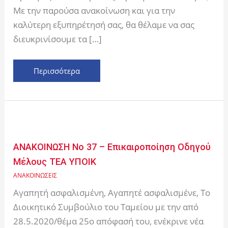
από
Με την παρούσα ανακοίνωση και για την
ασφαλισμένα
καλύτερη εξυπηρέτησή σας, θα θέλαμε να σας
μέλη
διευκρινίσουμε τα […]
σε
εντός
δικτύου
Περισσότερα
συνεργαζόμενες
κλινικές
ΑΝΑΚΟΙΝΩΣΗ
Νο
37
ΑΝΑΚΟΙΝΩΣΗ Νο 37 – Επικαιροποίηση Οδηγού
–
Μέλους ΤΕΑ ΥΠΟΙΚ
Επικαιροποίηση
ΑΝΑΚΟΙΝΩΣΕΙΣ
Οδηγού
Μέλους
Αγαπητή ασφαλισμένη, Αγαπητέ ασφαλισμένε, Το
ΤΕΑ
Διοικητικό Συμβούλιο του Ταμείου με την από
ΥΠΟΙΚ
28.5.2020/θέμα 25ο απόφασή του, ενέκρινε νέα